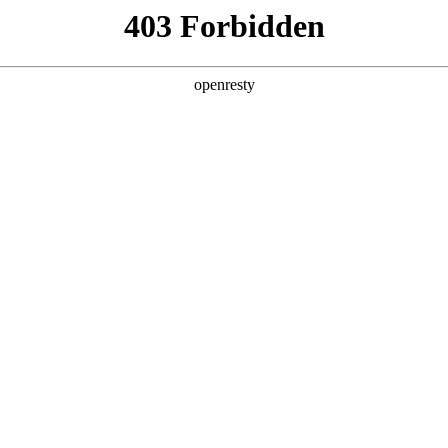
产品及服务
行业解决方案
合作伙伴
投资者关系
数码郭为：走中国特色的AI发展之路
2025 / 12 / 01
”在北京圆满收官。作为中国商界极具影响力的高层次年度盛会，本次大会聚
探讨。领航国际数码董事长郭为受邀出席大会，并发表主题演讲。